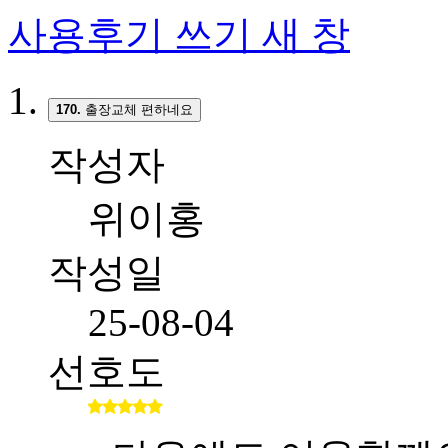
사용후기 쓰기
새 창
170.
출장교체 편하네요
작성자
위이홍
작성일
25-08-04
선호도