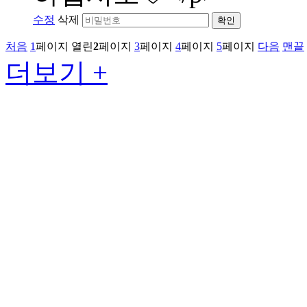
수정
삭제
확인
처음
1
페이지
열린
2
페이지
3
페이지
4
페이지
5
페이지
다음
맨끝
더보기 +