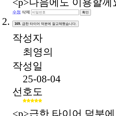
<p>다음에도 이용할께요
수정
삭제
확인
169.
급한 타이어 덕분에 잘교체했습니다.
작성자
최영의
작성일
25-08-04
선호도
<p>급한 타이어 덕분에