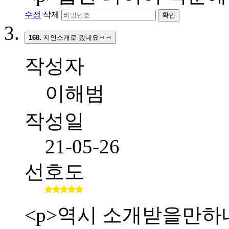
수정
삭제
확인
168.
지인소개로 왔네요ㅋㅋ
작성자
이해범
작성일
21-05-26
선호도
<p>역시 소개받을만하네