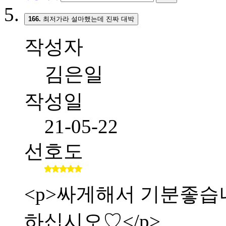
166.
최저가라 설마했는데 진짜 대박
작성자
김은일
작성일
21-05-22
선호도
<p>싸게해서 기분좋습니다.
하십시오♡</p>