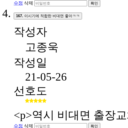
수정
삭제
확인
167.
이시기에 적합한 비대면 좋아ㅋㅋ
작성자
고종욱
작성일
21-05-26
선호도
<p>역시 비대면 출장교
수정
삭제
확인