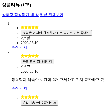
상품리뷰 (
175
)
상품평 작성하기
새 창
리뷰 전체보기
저렴한 가격에 친절한 서비스 받아서 기분 좋네요
강*필
2020-03-10
수정
삭제
빠른 장착 감사합니다
한*근
2020-03-10
장착점과 약속한 시간에 2개 교체하고 위치 교환하고 왔는
수정
삭제
총알배송~퀵 수준이네요