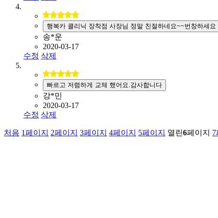
행복카 클리닉 장착점 사장님 정말 친절하네요~~번창하세요
송*운
2020-03-17
수정
삭제
빠르고 저렴하게 교체 했어요.감사합니다
강*민
2020-03-17
수정
삭제
처음
1
페이지
2
페이지
3
페이지
4
페이지
5
페이지
열린
6
페이지
7