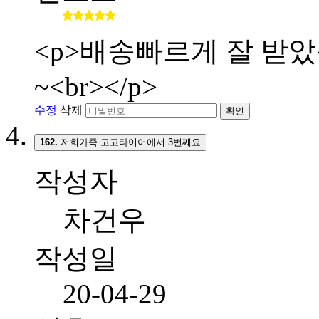
<p>배송빠르게 잘 받
~<br></p>
수정
삭제
확인
162.
저희가족 고고타이어에서 3번째요
작성자
차건우
작성일
20-04-29