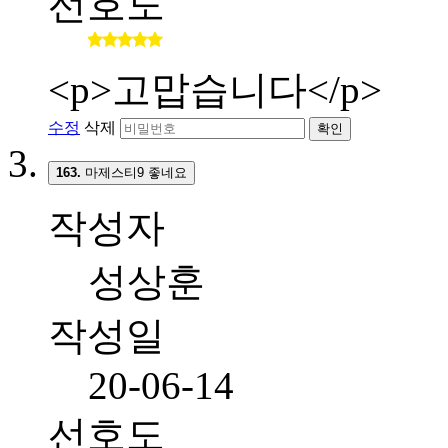
선호도
<p>고맙습니다</p>
수정
삭제
확인
163.
마제스티9 좋네요
작성자
성상훈
작성일
20-06-14
선호도