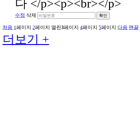
다 </p><p><br></p>
수정
삭제
확인
처음
1
페이지
2
페이지
열린
3
페이지
4
페이지
5
페이지
다음
맨끝
더보기 +