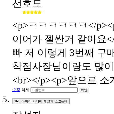
선호도
<p>ㅋㅋㅋㅋㅋㅋ</p><p
이어가 젤싼거 같아요</p>
빠 저 이렇게 3번째 구매합
착점사장님이랑도 많이 친해
<br></p><p>앞으로 
수정
삭제
확인
161.
타이어 가게에 재고가 없었는데