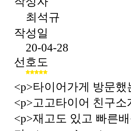
작성자
최석규
작성일
20-04-28
선호도
<p>타이어가게 방문했
<p>고고타이어 친구소
<p>재고도 있고 빠른