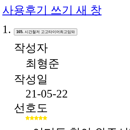
사용후기 쓰기
새 창
165.
시간철저 고고타이어최고임돠
작성자
최형준
작성일
21-05-22
선호도