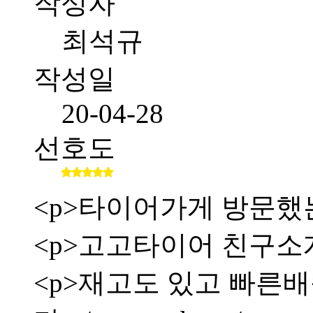
작성자
최석규
작성일
20-04-28
선호도
<p>타이어가게 방문했
<p>고고타이어 친구소
<p>재고도 있고 빠른