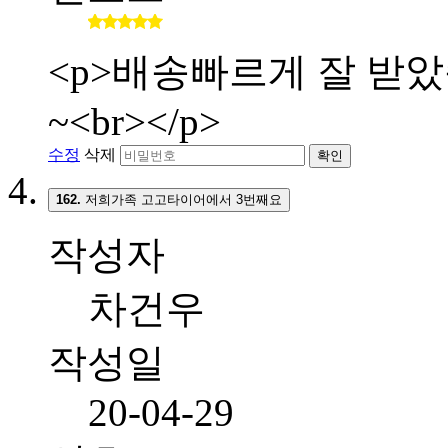
<p>배송빠르게 잘 받
~<br></p>
수정
삭제
확인
162.
저희가족 고고타이어에서 3번째요
작성자
차건우
작성일
20-04-29