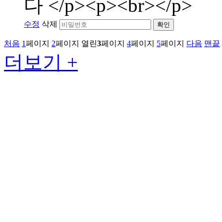
다 </p><p><br></p>
수정
삭제
확인
처음
1
페이지
2
페이지
열린
3
페이지
4
페이지
5
페이지
다음
맨끝
더보기 +