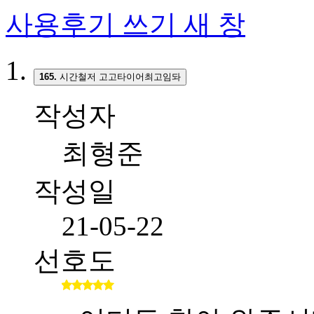
사용후기 쓰기
새 창
165.
시간철저 고고타이어최고임돠
작성자
최형준
작성일
21-05-22
선호도