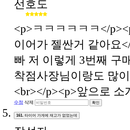
선호도
<p>ㅋㅋㅋㅋㅋㅋ</p><p
이어가 젤싼거 같아요</p>
빠 저 이렇게 3번째 구매합
착점사장님이랑도 많이 친해
<br></p><p>앞으로 
수정
삭제
확인
161.
타이어 가게에 재고가 없었는데