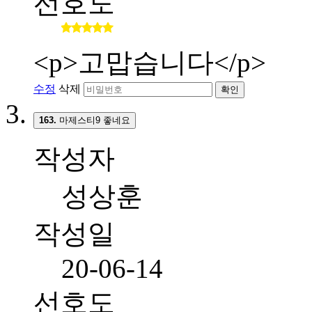
선호도
<p>고맙습니다</p>
수정
삭제
확인
163.
마제스티9 좋네요
작성자
성상훈
작성일
20-06-14
선호도