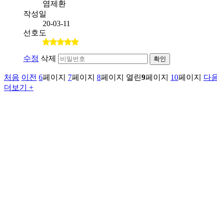
염제환
작성일
20-03-11
선호도
수정
삭제
확인
처음
이전
6
페이지
7
페이지
8
페이지
열린
9
페이지
10
페이지
다
더보기 +