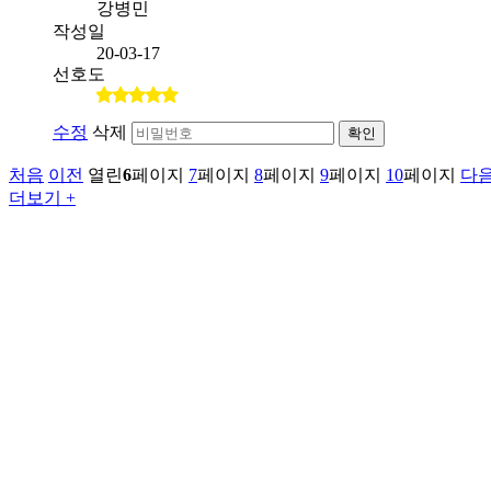
강병민
작성일
20-03-17
선호도
수정
삭제
확인
처음
이전
열린
6
페이지
7
페이지
8
페이지
9
페이지
10
페이지
다
더보기 +