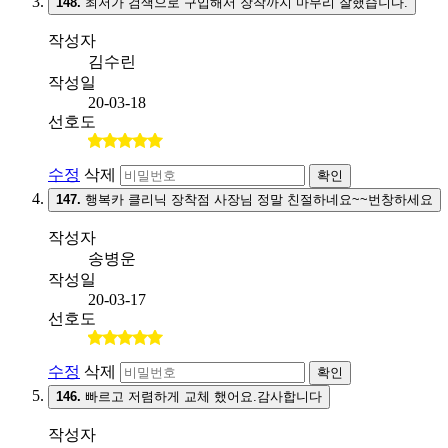
148.
최저가 검색으로 구입해서 장착까지 마무리 잘했습니다.
작성자
김수린
작성일
20-03-18
선호도
수정
삭제
확인
147.
행복카 클리닉 장착점 사장님 정말 친절하네요~~번창하세요
작성자
송병운
작성일
20-03-17
선호도
수정
삭제
확인
146.
빠르고 저렴하게 교체 했어요.감사합니다
작성자