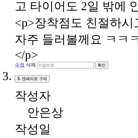
고 타이어도 2일 밖에 
<p>장착점도 친절하시고
자주 들러볼께요 ㅋㅋㅋㅋ
</p>
수정
삭제
확인
3.
엔페라로 구매
작성자
안은상
작성일