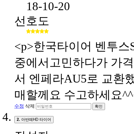
18-10-20
선호도
<p>한국타이어 벤투스S
중에서고민하다가 가격
서 엔페라AU5로 교환했
매할께요 수고하세요^^<
수정
삭제
확인
2.
아반떼HD 타이어