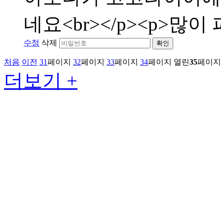
네요<br></p><p>많이 
수정
삭제
확인
처음
이전
31
페이지
32
페이지
33
페이지
34
페이지
열린
35
페이지
더보기 +