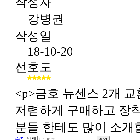
작성자
강병권
작성일
18-10-20
선호도
<p>금호 뉴센스 2개
저렴하게 구매하고 장
분들 한테도 많이 소개할
수정
삭제
확인