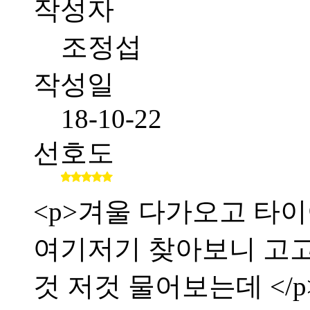
작성자
조정섭
작성일
18-10-22
선호도
<p>겨울 다가오고 타이
여기저기 찾아보니 고
것 저것 물어보는데 </