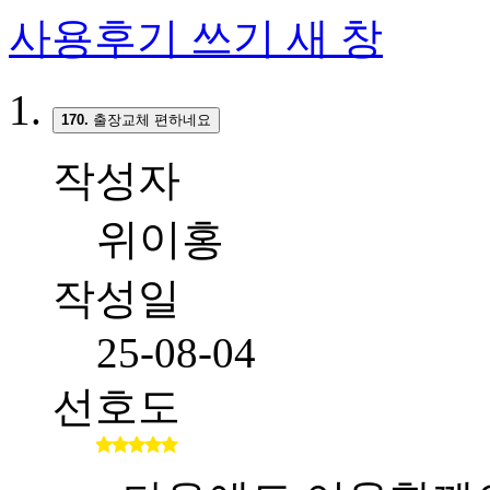
사용후기 쓰기
새 창
170.
출장교체 편하네요
작성자
위이홍
작성일
25-08-04
선호도