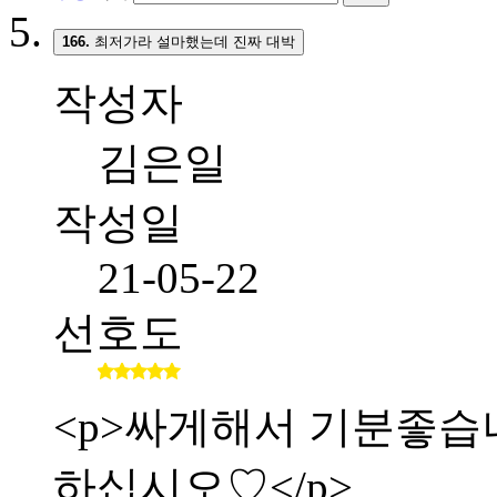
166.
최저가라 설마했는데 진짜 대박
작성자
김은일
작성일
21-05-22
선호도
<p>싸게해서 기분좋습니다.
하십시오♡</p>