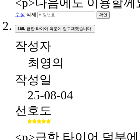
<p>다음에도 이용할께요
수정
삭제
확인
169.
급한 타이어 덕분에 잘교체했습니다.
작성자
최영의
작성일
25-08-04
선호도
<p>급한 타이어 덕분에