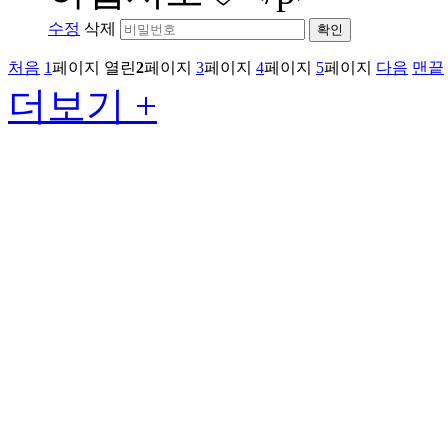
수정
삭제
확인
처음
1
페이지
열린
2
페이지
3
페이지
4
페이지
5
페이지
다음
맨끝
더보기 +