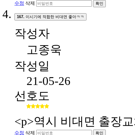
수정
삭제
확인
167.
이시기에 적합한 비대면 좋아ㅋㅋ
작성자
고종욱
작성일
21-05-26
선호도
<p>역시 비대면 출장교
수정
삭제
확인