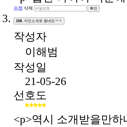
수정
삭제
확인
168.
지인소개로 왔네요ㅋㅋ
작성자
이해범
작성일
21-05-26
선호도
<p>역시 소개받을만하네