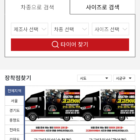
차종으로 검색
사이즈로 검색
타이어 찾기
장착점찾기
전체지역
서울
경기도
충청도
전라도
강원도