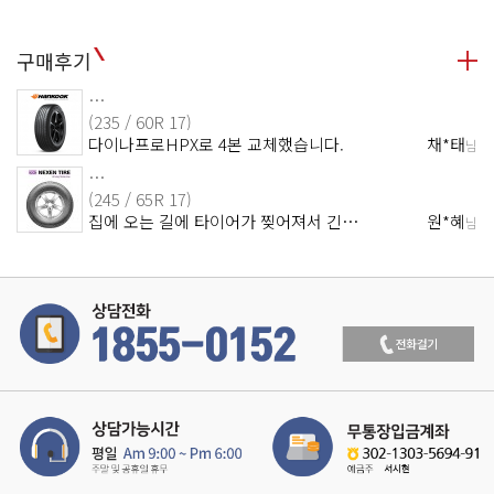
구매후기
…
(235 / 60R 17)
다이나프로HPX로 4본 교체했습니다.
채*태
님
…
(245 / 65R 17)
집에 오는 길에 타이어가 찢어져서 긴…
원*혜
님