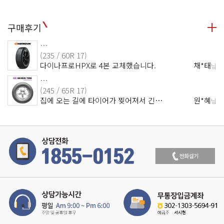
구매후기
…
(235 / 60R 17)
다이나프로HPX로 4본 교체했습니다.
채*태
님
…
(245 / 65R 17)
집에 오는 길에 타이어가 찢어져서 긴…
원*혜
님