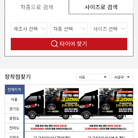
차종으로 검색
사이즈로 검색
타이어 찾기
장착점찾기
전체지역
서울
경기도
충청도
전라도
강원도